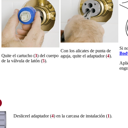
Si n
Con los alicates de punta de
Body
Quite el cartucho (
3
) del cuerpo
aguja, quite el adaptador (
4
).
de la válvula de latón (
5
).
Apli
engra
Desliceel adaptador (
4
) en la carcasa de instalación (
1
).