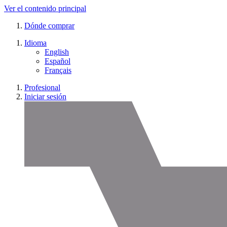
Ver el contenido principal
Dónde comprar
Idioma
English
Español
Français
Profesional
Iniciar sesión