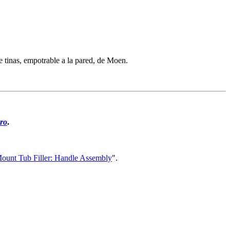
 tinas, empotrable a la pared, de Moen.
ero
.
ount Tub Filler
: Handle Assembly
".